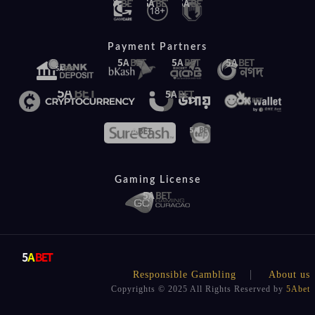
Payment Partners
Gaming License
Responsible Gambling
About us
Copyrights © 2025 All Rights Reserved by
5Abet