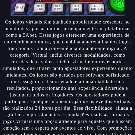
Os jogos virtuais têm ganhado popularidade crescente no
mundo das apostas online, principalmente em plataformas
como a 5Abet. Esses jogos oferecem uma experiência de
entretenimento única, que combina a adrenalina dos jogos
tradicionais com a conveniência do ambiente digital. A
categoria 'Virtual' inclui diversas modalidades, como
corridas de cavalos, futebol virtual e outros esportes
simulados, que atraem tanto apostadores experientes quanto
iniciantes. Os jogos são gerados por software sofisticado
que assegura a aleatoriedade e a imparcialidade dos
resultados, proporcionando uma experiência divertida e
justa para todos os jogadores. Os apostadores podem
participar a qualquer momento, já que os eventos virtuais
são realizados 24 horas por dia. Essa flexibilidade, aliada a
gráficos impressionantes e simulações realistas, torna os
jogos virtuais uma opção atraente para aqueles que buscam
emoção sem a espera por eventos ao vivo. Com promoções
e bônus oferecidos pelas plataformas, a categoria Virtual se