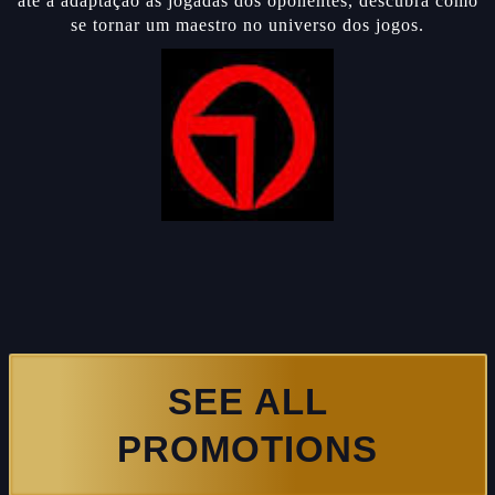
até a adaptação às jogadas dos oponentes, descubra como
se tornar um maestro no universo dos jogos.
SEE ALL
PROMOTIONS