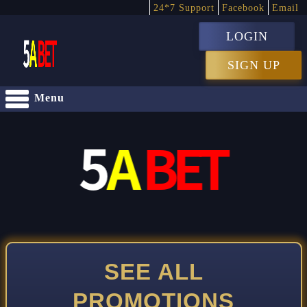
24*7 Support
Facebook
Email
LOGIN
SIGN UP
Menu
SEE ALL
PROMOTIONS