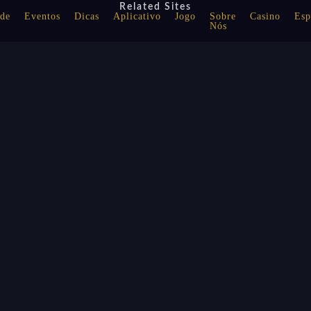
Related Sites
de
Eventos
Dicas
Aplicativo
Jogo
Sobre
Casino
Esp
Nós