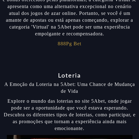
apresenta como uma alternativa excepcional no cenário
atual dos jogos de azar online. Portanto, se você é um
amante de apostas ou está apenas começando, explorar a
categoria 'Virtual' na 5Abet pode ser uma experiência
empolgante e recompensadora.
888Pg Bet
Loteria
A Emoção da Loteria na 5Abet: Uma Chance de Mudança
de Vida
Explore o mundo das loterias no site 5Abet, onde jogar
pode ser a oportunidade que você estava esperando.
Descubra os diferentes tipos de loterias, como participar, e
as promoções que tornam a experiência ainda mais
emocionante.