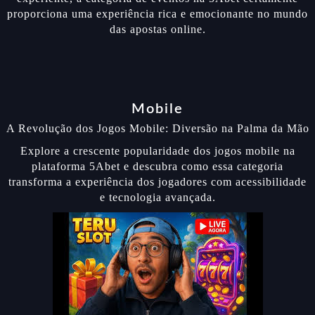
proporciona uma experiência rica e emocionante no mundo
das apostas online.
Mobile
A Revolução dos Jogos Mobile: Diversão na Palma da Mão
Explore a crescente popularidade dos jogos mobile na
plataforma 5Abet e descubra como essa categoria
transforma a experiência dos jogadores com acessibilidade
e tecnologia avançada.