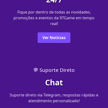
Fique por dentro de todas as novidades,
promoções e eventos da 97Game em tempo
real!
Ver Notícias
💬 Suporte Direto
Chat
Suporte direto via Telegram, respostas rápidas e
atendimento personalizado!