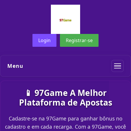
Login
Registrar-se
Menu
📱 97Game A Melhor
Plataforma de Apostas
Cadastre-se na 97Game para ganhar bônus no
cadastro e em cada recarga. Com a 97Game, você