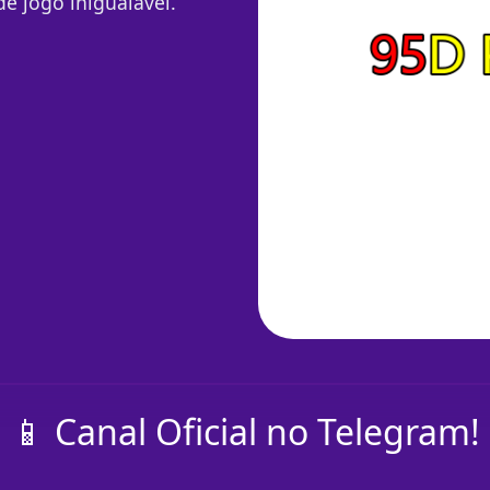
e jogo inigualável.
📱 Canal Oficial no Telegram!