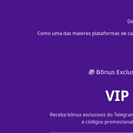
De
Como uma das maiores plataformas de cas
🎁 Bônus Exclu
VIP
Receba bônus exclusivos do Telegra
e códigos promocionai