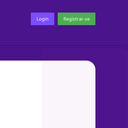
Login
Registrar-se