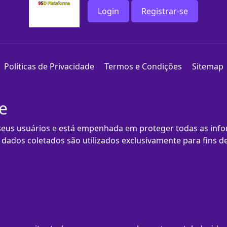
Login
Registrar-se
Políticas de Privacidade
Termos e Condições
Sitemap
de
 seus usuários e está empenhada em proteger todas as inf
dados coletados são utilizados exclusivamente para fins d