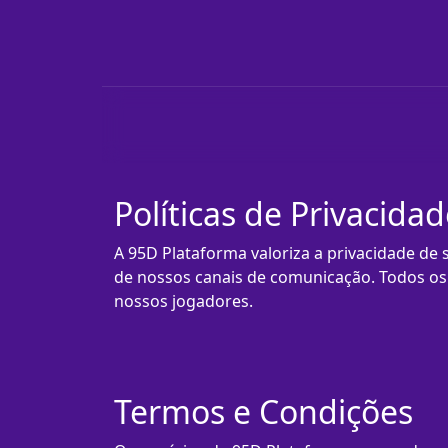
Políticas de Privacida
A 95D Plataforma valoriza a privacidade de
de nossos canais de comunicação. Todos os 
nossos jogadores.
Termos e Condições