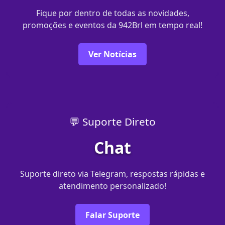
Fique por dentro de todas as novidades,
promoções e eventos da 942Brl em tempo real!
Ver Notícias
💬 Suporte Direto
Chat
Suporte direto via Telegram, respostas rápidas e
atendimento personalizado!
Falar Suporte