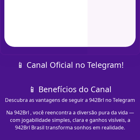
📱 Canal Oficial no Telegram!
📱 Benefícios do Canal
Descubra as vantagens de seguir a 942Brl no Telegram
Na 942Brl , você reencontra a diversão pura da vida —
com jogabilidade simples, clara e ganhos visíveis, a
942Brl Brasil transforma sonhos em realidade.