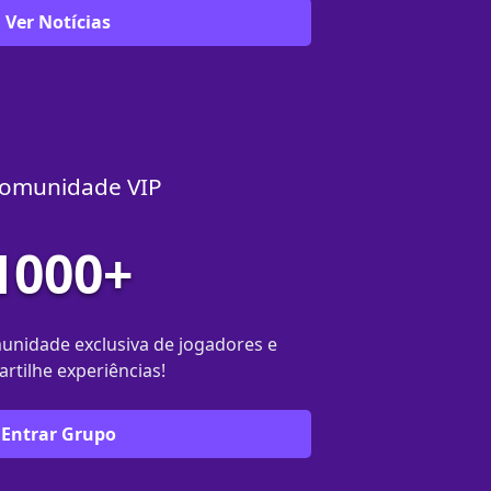
Ver Notícias
Comunidade VIP
1000+
unidade exclusiva de jogadores e
rtilhe experiências!
Entrar Grupo