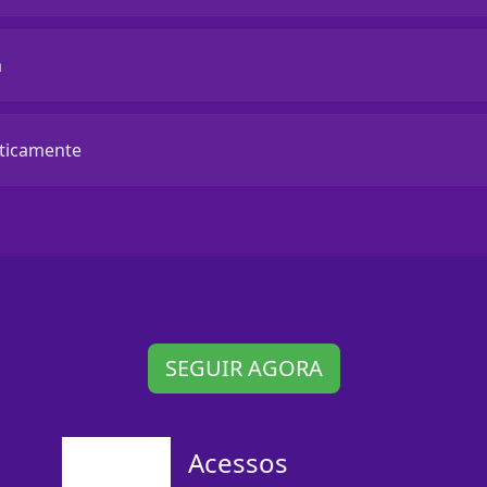
a
aticamente
SEGUIR AGORA
Acessos