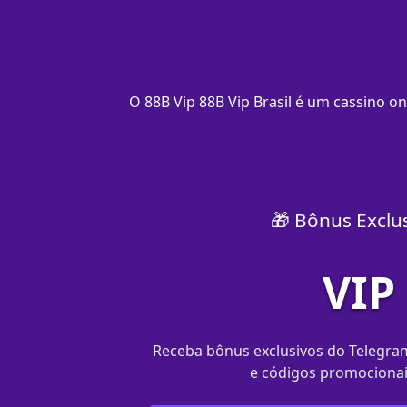
O 88B Vip 88B Vip Brasil é um cassino o
🎁 Bônus Exclu
VIP
Receba bônus exclusivos do Telegra
e códigos promocionai