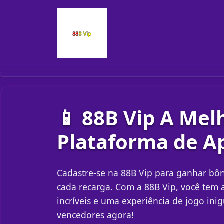
📱 88B Vip A Mel
Plataforma de A
Cadastre-se na 88B Vip para ganhar bô
cada recarga. Com a 88B Vip, você tem
incríveis e uma experiência de jogo inig
vencedores agora!