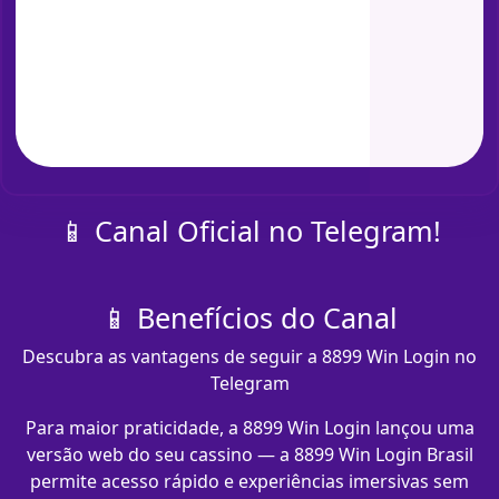
📱 Canal Oficial no Telegram!
📱 Benefícios do Canal
Descubra as vantagens de seguir a 8899 Win Login no
Telegram
Para maior praticidade, a 8899 Win Login lançou uma
versão web do seu cassino — a 8899 Win Login Brasil
permite acesso rápido e experiências imersivas sem