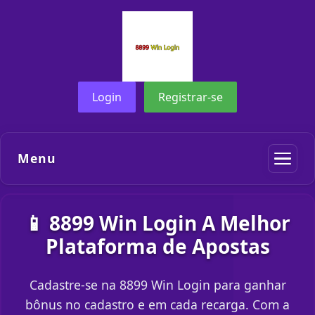
Login
Registrar-se
Menu
📱 8899 Win Login A Melhor
Plataforma de Apostas
Cadastre-se na 8899 Win Login para ganhar
bônus no cadastro e em cada recarga. Com a