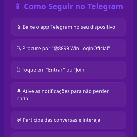
📱 Como Seguir no Telegram
📱 Baixe o app Telegram no seu dispositivo
🔍 Procure por "@8899 Win LoginOficial"
👆 Toque em "Entrar" ou "Join"
🔔 Ative as notificações para não perder
nada
💬 Participe das conversas e interaja