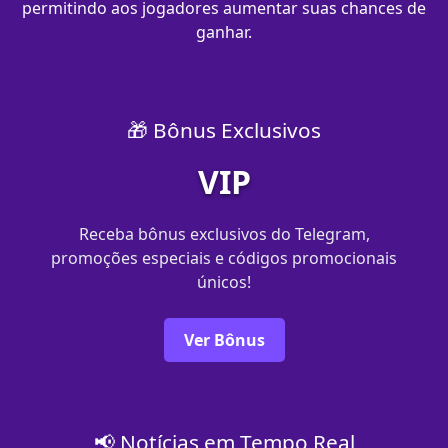
permitindo aos jogadores aumentar suas chances de
ganhar.
🎁 Bônus Exclusivos
VIP
Receba bônus exclusivos do Telegram,
promoções especiais e códigos promocionais
únicos!
Ver Bônus
📢 Notícias em Tempo Real