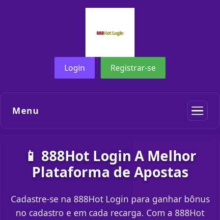
Login
Registrar-se
Menu
📱 888Hot Login A Melhor
Plataforma de Apostas
Cadastre-se na 888Hot Login para ganhar bônus
no cadastro e em cada recarga. Com a 888Hot