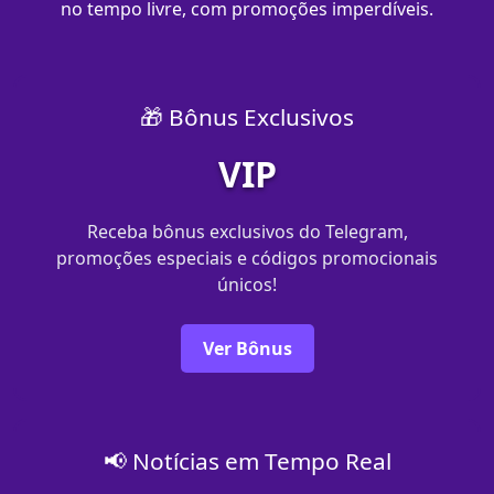
no tempo livre, com promoções imperdíveis.
🎁 Bônus Exclusivos
VIP
Receba bônus exclusivos do Telegram,
promoções especiais e códigos promocionais
únicos!
Ver Bônus
📢 Notícias em Tempo Real