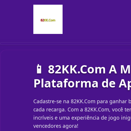
📱 82KK.Com A M
Plataforma de A
Cadastre-se na 82KK.Com para ganhar 
cada recarga. Com a 82KK.Com, você t
incríveis e uma experiência de jogo inig
vencedores agora!