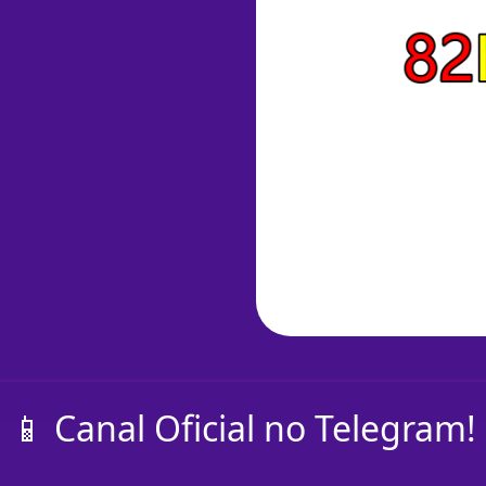
📱 Canal Oficial no Telegram!