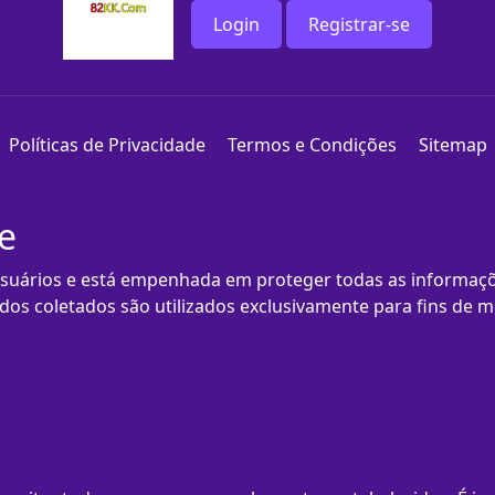
Login
Registrar-se
Políticas de Privacidade
Termos e Condições
Sitemap
de
 usuários e está empenhada em proteger todas as informaçõ
os coletados são utilizados exclusivamente para fins de m