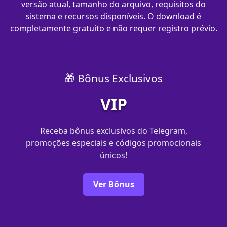
versão atual, tamanho do arquivo, requisitos do
sistema e recursos disponíveis. O download é
completamente gratuito e não requer registro prévio.
🎁 Bônus Exclusivos
VIP
Receba bônus exclusivos do Telegram,
promoções especiais e códigos promocionais
únicos!
Ver Bônus