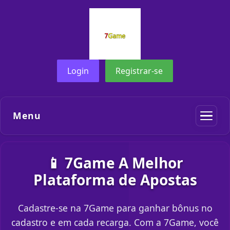
Login
Registrar-se
Menu
📱 7Game A Melhor
Plataforma de Apostas
Cadastre-se na 7Game para ganhar bônus no
cadastro e em cada recarga. Com a 7Game, você