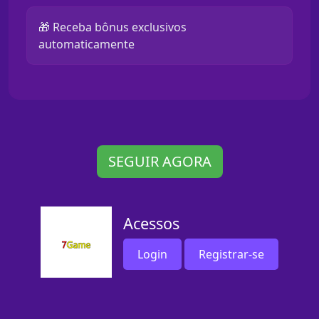
🎁 Receba bônus exclusivos
automaticamente
SEGUIR AGORA
Acessos
Login
Registrar-se