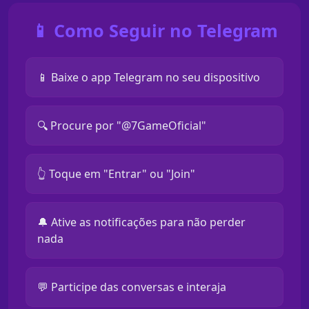
📱 Como Seguir no Telegram
📱 Baixe o app Telegram no seu dispositivo
🔍 Procure por "@7GameOficial"
👆 Toque em "Entrar" ou "Join"
🔔 Ative as notificações para não perder
nada
💬 Participe das conversas e interaja