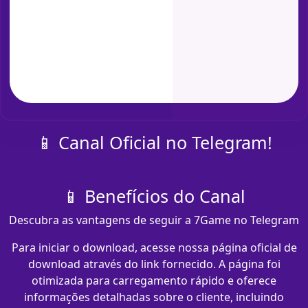
📱 Canal Oficial no Telegram!
📱 Benefícios do Canal
Descubra as vantagens de seguir a 7Game no Telegram
Para iniciar o download, acesse nossa página oficial de
download através do link fornecido. A página foi
otimizada para carregamento rápido e oferece
informações detalhadas sobre o cliente, incluindo