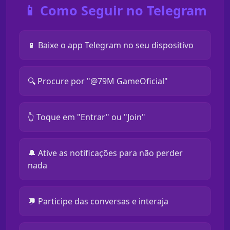
📱 Como Seguir no Telegram
📱 Baixe o app Telegram no seu dispositivo
🔍 Procure por "@79M GameOficial"
👆 Toque em "Entrar" ou "Join"
🔔 Ative as notificações para não perder
nada
💬 Participe das conversas e interaja