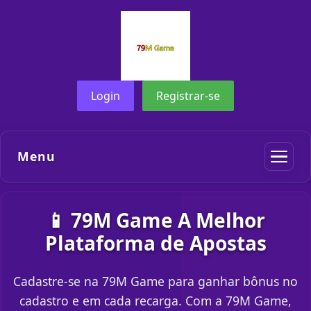
Login
Registrar-se
Menu
📱 79M Game A Melhor
Plataforma de Apostas
Cadastre-se na 79M Game para ganhar bônus no
cadastro e em cada recarga. Com a 79M Game,