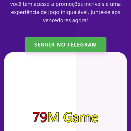
você tem acesso a promoções incríveis e uma
experiência de jogo inigualável. Junte-se aos
vencedores agora!
SEGUIR NO TELEGRAM