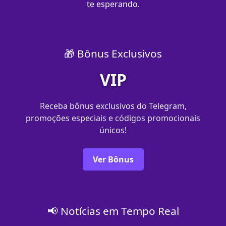
te esperando.
🎁 Bônus Exclusivos
VIP
Receba bônus exclusivos do Telegram,
promoções especiais e códigos promocionais
únicos!
Ver Bônus
📢 Notícias em Tempo Real