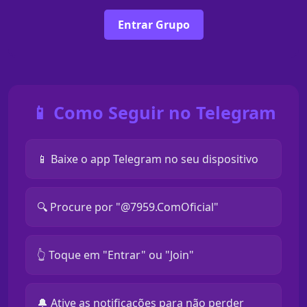
Entrar Grupo
📱 Como Seguir no Telegram
📱 Baixe o app Telegram no seu dispositivo
🔍 Procure por "@7959.ComOficial"
👆 Toque em "Entrar" ou "Join"
🔔 Ative as notificações para não perder