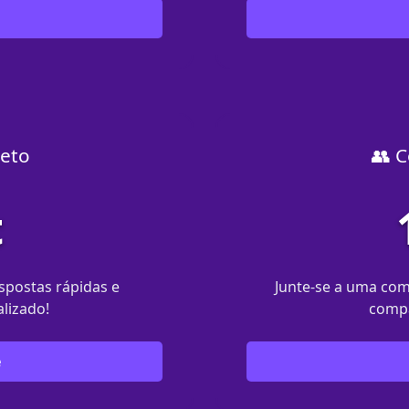
reto
👥 
t
espostas rápidas e
Junte-se a uma com
lizado!
compa
e