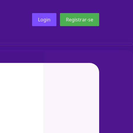
Login
Registrar-se