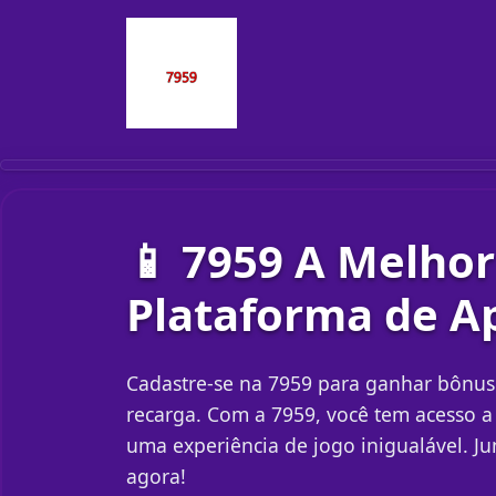
📱 7959 A Melhor
Plataforma de A
Cadastre-se na 7959 para ganhar bônus
recarga. Com a 7959, você tem acesso a
uma experiência de jogo inigualável. J
agora!