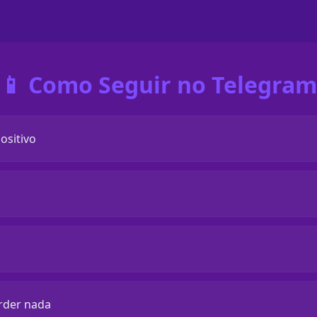
📱 Como Seguir no Telegram
ositivo
erder nada