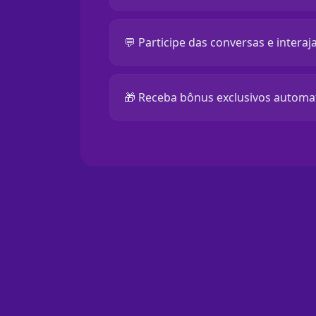
💬 Participe das conversas e interaj
🎁 Receba bônus exclusivos autom