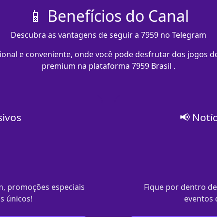
📱 Benefícios do Canal
Descubra as vantagens de seguir a 7959 no Telegram
ional e conveniente, onde você pode desfrutar dos jogos d
premium na plataforma 7959 Brasil .
sivos
📢 Notí
m, promoções especiais
Fique por dentro d
s únicos!
eventos 