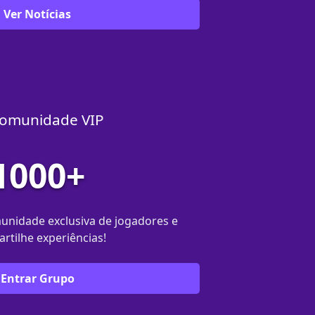
Ver Notícias
Comunidade VIP
1000+
unidade exclusiva de jogadores e
rtilhe experiências!
Entrar Grupo