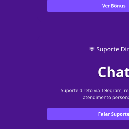
Ver Bônus
💬 Suporte Di
Cha
Suporte direto via Telegram, r
atendimento persona
Falar Suport