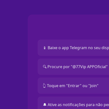
📱 Baixe o app Telegram no seu disp
🔍 Procure por "@77Vip APPOficial"
👆 Toque em "Entrar" ou "Join"
🔔 Ative as notificações para não p