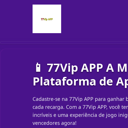
📱 77Vip APP A M
Plataforma de A
Cadastre-se na 77Vip APP para ganhar 
cada recarga. Com a 77Vip APP, você t
incríveis e uma experiência de jogo inig
vencedores agora!