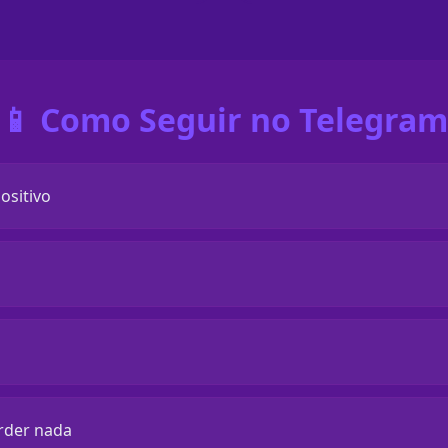
📱 Como Seguir no Telegram
ositivo
erder nada