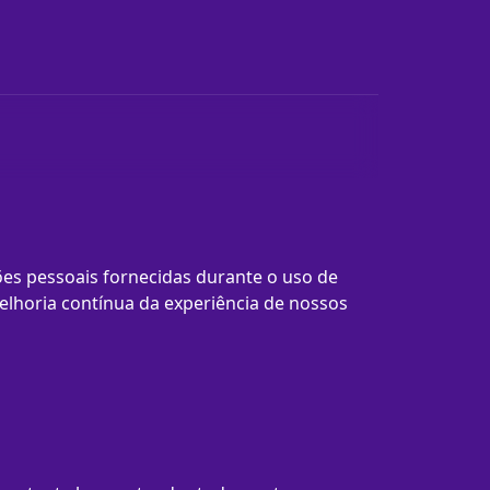
ões pessoais fornecidas durante o uso de
elhoria contínua da experiência de nossos