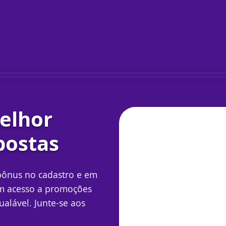
elhor
postas
bônus no cadastro e em
em acesso a promoções
ualável. Junte-se aos