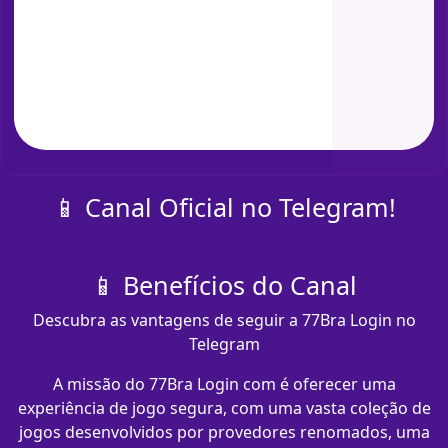
📱 Canal Oficial no Telegram!
📱 Benefícios do Canal
Descubra as vantagens de seguir a 77Bra Login no
Telegram
A missão do 77Bra Login com​ é oferecer uma
experiência de jogo segura, com uma vasta coleção de
jogos desenvolvidos por provedores renomados, uma