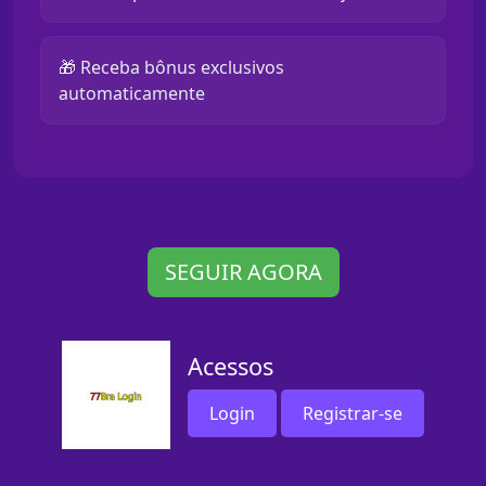
🎁 Receba bônus exclusivos
automaticamente
SEGUIR AGORA
Acessos
Login
Registrar-se