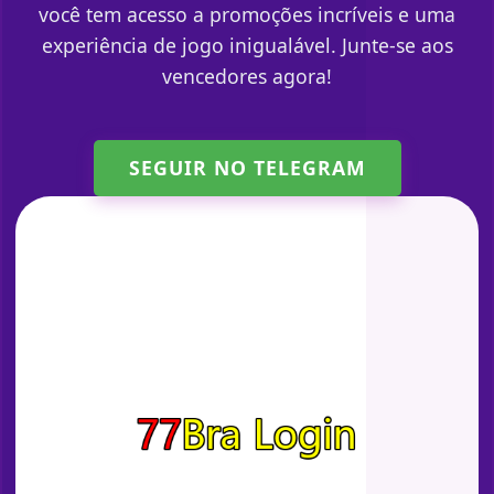
você tem acesso a promoções incríveis e uma
experiência de jogo inigualável. Junte-se aos
vencedores agora!
SEGUIR NO TELEGRAM