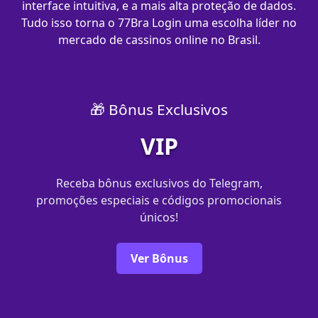
interface intuitiva, e a mais alta proteção de dados.
Tudo isso torna o 77Bra Login uma escolha líder no
mercado de cassinos online no Brasil.
🎁 Bônus Exclusivos
VIP
Receba bônus exclusivos do Telegram,
promoções especiais e códigos promocionais
únicos!
Ver Bônus