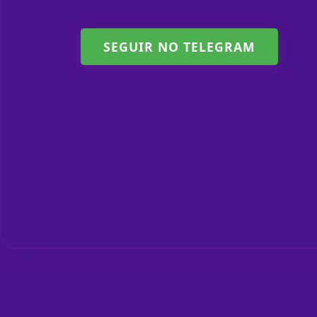
SEGUIR NO TELEGRAM