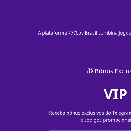
A plataforma 777Lov Brasil combina jogo
🎁 Bônus Exclu
VIP
Receba bônus exclusivos do Telegra
e códigos promocionai