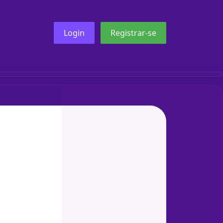
Login
Registrar-se