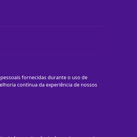
 pessoais fornecidas durante o uso de
elhoria contínua da experiência de nossos