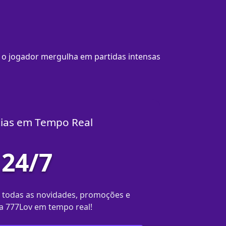
 o jogador mergulha em partidas intensas
cias em Tempo Real
24/7
e todas as novidades, promoções e
a 777Lov em tempo real!