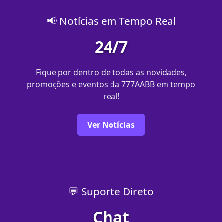
📢 Notícias em Tempo Real
24/7
Fique por dentro de todas as novidades,
promoções e eventos da 777AABB em tempo
real!
Ver Notícias
💬 Suporte Direto
Chat