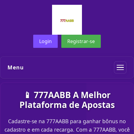
Login
Registrar-se
Menu
📱 777AABB A Melhor
Plataforma de Apostas
Cadastre-se na 777AABB para ganhar bônus no
cadastro e em cada recarga. Com a 777AABB, você