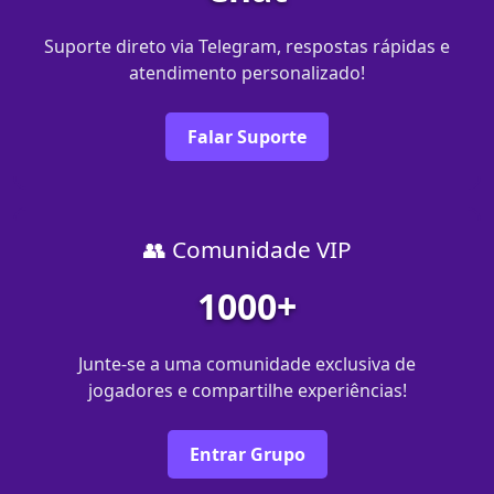
Suporte direto via Telegram, respostas rápidas e
atendimento personalizado!
Falar Suporte
👥 Comunidade VIP
1000+
Junte-se a uma comunidade exclusiva de
jogadores e compartilhe experiências!
Entrar Grupo