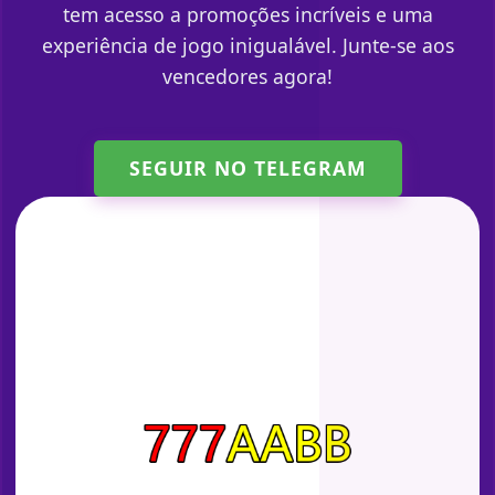
tem acesso a promoções incríveis e uma
experiência de jogo inigualável. Junte-se aos
vencedores agora!
SEGUIR NO TELEGRAM