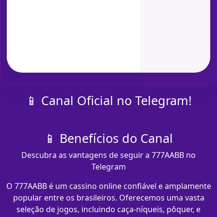
📱 Canal Oficial no Telegram!
📱 Benefícios do Canal
Descubra as vantagens de seguir a 777AABB no
Telegram
O 777AABB é um cassino online confiável e amplamente
popular entre os brasileiros. Oferecemos uma vasta
seleção de jogos, incluindo caça-níqueis, pôquer, e