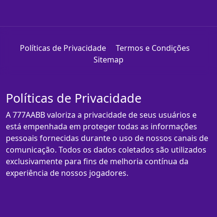
Políticas de Privacidade
Termos e Condições
Sitemap
Políticas de Privacidade
A 777AABB valoriza a privacidade de seus usuários e
está empenhada em proteger todas as informações
pessoais fornecidas durante o uso de nossos canais de
comunicação. Todos os dados coletados são utilizados
exclusivamente para fins de melhoria contínua da
experiência de nossos jogadores.