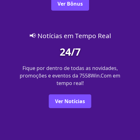
Ver Bônus
📢 Notícias em Tempo Real
24/7
Fique por dentro de todas as novidades,
promoções e eventos da 7558Win.Com em
tempo real!
Ver Notícias