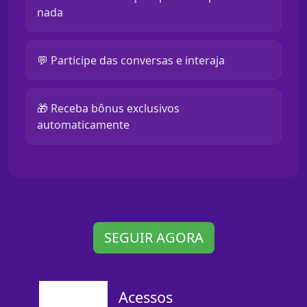
nada
💬 Participe das conversas e interaja
🎁 Receba bônus exclusivos
automaticamente
SEGUIR AGORA
Acessos