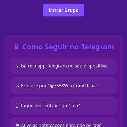
Entrar Grupo
📱 Como Seguir no Telegram
📱 Baixe o app Telegram no seu dispositivo
🔍 Procure por "@7558Win.ComOficial"
👆 Toque em "Entrar" ou "Join"
🔔 Ative as notificações para não perder