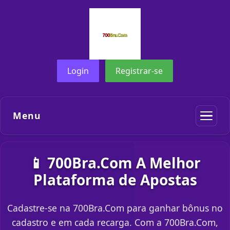
Login
Registrar-se
Menu
📱 700Bra.Com A Melhor
Plataforma de Apostas
Cadastre-se na 700Bra.Com para ganhar bônus no
cadastro e em cada recarga. Com a 700Bra.Com,