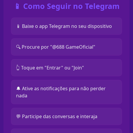
📱 Como Seguir no Telegram
📱 Baixe o app Telegram no seu dispositivo
🔍 Procure por "@688 GameOficial"
👆 Toque em "Entrar" ou "Join"
🔔 Ative as notificações para não perder
nada
💬 Participe das conversas e interaja