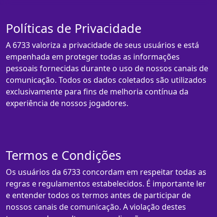
Políticas de Privacidade
A 6733 valoriza a privacidade de seus usuários e está
empenhada em proteger todas as informações
pessoais fornecidas durante o uso de nossos canais de
comunicação. Todos os dados coletados são utilizados
exclusivamente para fins de melhoria contínua da
experiência de nossos jogadores.
Termos e Condições
Os usuários da 6733 concordam em respeitar todas as
regras e regulamentos estabelecidos. É importante ler
e entender todos os termos antes de participar de
nossos canais de comunicação. A violação destes