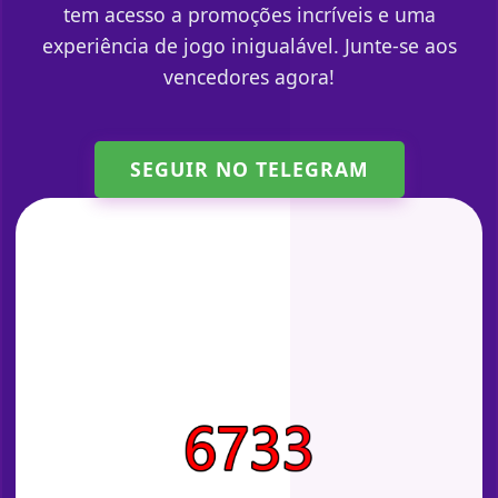
tem acesso a promoções incríveis e uma
experiência de jogo inigualável. Junte-se aos
vencedores agora!
SEGUIR NO TELEGRAM