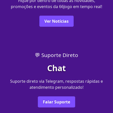
Fique por dentro de todas as novidades,
promoções e eventos da 66Jogo em tempo real!
Ver Notícias
💬 Suporte Direto
Chat
Suporte direto via Telegram, respostas rápidas e
atendimento personalizado!
Falar Suporte