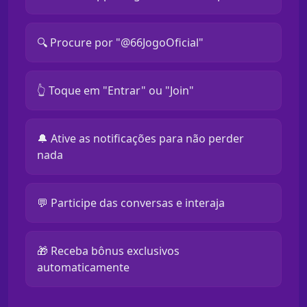
🔍 Procure por "@66JogoOficial"
👆 Toque em "Entrar" ou "Join"
🔔 Ative as notificações para não perder
nada
💬 Participe das conversas e interaja
🎁 Receba bônus exclusivos
automaticamente