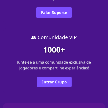
Falar Suporte
👥 Comunidade VIP
1000+
Junte-se a uma comunidade exclusiva de
jogadores e compartilhe experiências!
Entrar Grupo