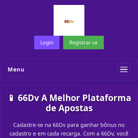
Login
Registrar-se
Menu
📱 66Dv A Melhor Plataforma
de Apostas
Cadastre-se na 66Dv para ganhar bônus no
cadastro e em cada recarga. Com a 66Dv, você