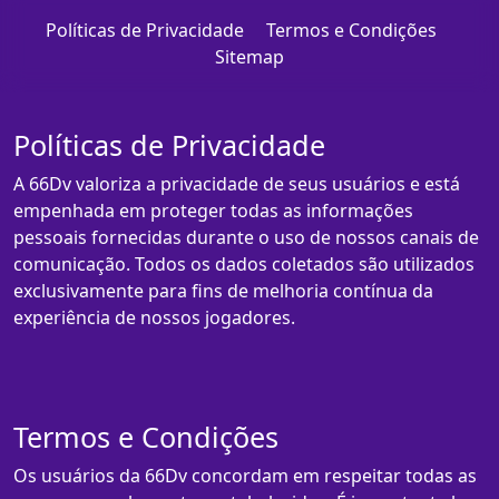
Políticas de Privacidade
Termos e Condições
Sitemap
Políticas de Privacidade
A 66Dv valoriza a privacidade de seus usuários e está
empenhada em proteger todas as informações
pessoais fornecidas durante o uso de nossos canais de
comunicação. Todos os dados coletados são utilizados
exclusivamente para fins de melhoria contínua da
experiência de nossos jogadores.
Termos e Condições
Os usuários da 66Dv concordam em respeitar todas as