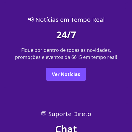
📢 Notícias em Tempo Real
24/7
Fique por dentro de todas as novidades,
promoções e eventos da 6615 em tempo real!
Ver Notícias
💬 Suporte Direto
Chat