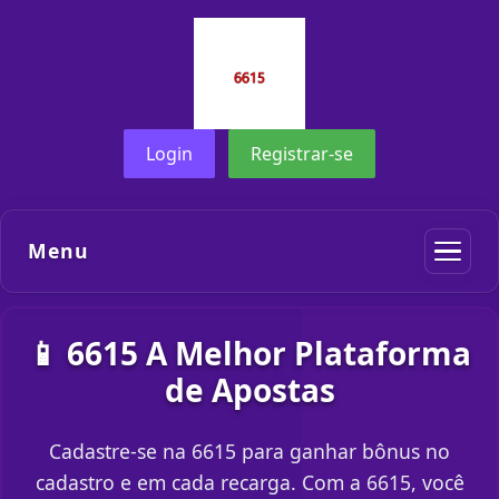
Login
Registrar-se
Menu
📱 6615 A Melhor Plataforma
de Apostas
Cadastre-se na 6615 para ganhar bônus no
cadastro e em cada recarga. Com a 6615, você