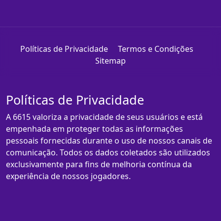
Políticas de Privacidade
Termos e Condições
Sitemap
Políticas de Privacidade
A 6615 valoriza a privacidade de seus usuários e está
empenhada em proteger todas as informações
pessoais fornecidas durante o uso de nossos canais de
comunicação. Todos os dados coletados são utilizados
exclusivamente para fins de melhoria contínua da
experiência de nossos jogadores.