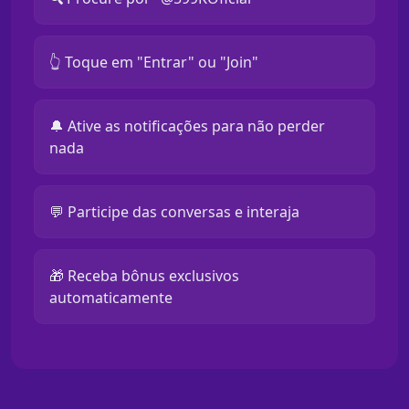
👆 Toque em "Entrar" ou "Join"
🔔 Ative as notificações para não perder
nada
💬 Participe das conversas e interaja
🎁 Receba bônus exclusivos
automaticamente