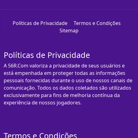
Políticas de Privacidade
Termos e Condições
Sitemap
Políticas de Privacidade
A 56R.Com valoriza a privacidade de seus usuários e
está empenhada em proteger todas as informações
pessoais fornecidas durante o uso de nossos canais de
comunicação. Todos os dados coletados são utilizados
exclusivamente para fins de melhoria contínua da
experiência de nossos jogadores.
Termos e Condições