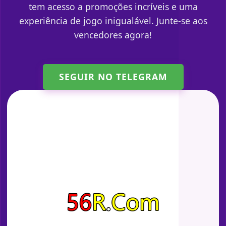
tem acesso a promoções incríveis e uma
experiência de jogo inigualável. Junte-se aos
vencedores agora!
SEGUIR NO TELEGRAM