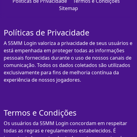
Políticas de Privacidade
Termos e Condições
Sitemap
Políticas de Privacidade
A 55MM Login valoriza a privacidade de seus usuários e
está empenhada em proteger todas as informações
pessoais fornecidas durante o uso de nossos canais de
comunicação. Todos os dados coletados são utilizados
exclusivamente para fins de melhoria contínua da
experiência de nossos jogadores.
Termos e Condições
Os usuários da 55MM Login concordam em respeitar
todas as regras e regulamentos estabelecidos. É