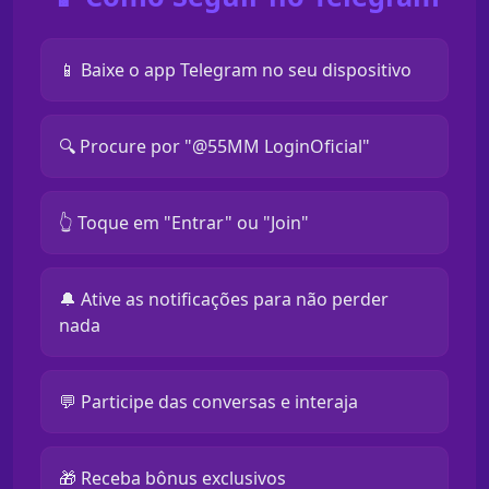
📱 Baixe o app Telegram no seu dispositivo
🔍 Procure por "@55MM LoginOficial"
👆 Toque em "Entrar" ou "Join"
🔔 Ative as notificações para não perder
nada
💬 Participe das conversas e interaja
🎁 Receba bônus exclusivos