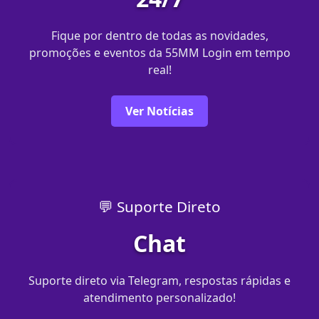
Fique por dentro de todas as novidades,
promoções e eventos da 55MM Login em tempo
real!
Ver Notícias
💬 Suporte Direto
Chat
Suporte direto via Telegram, respostas rápidas e
atendimento personalizado!