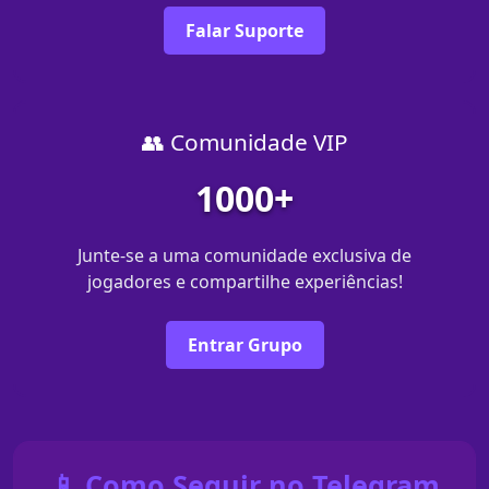
Falar Suporte
👥 Comunidade VIP
1000+
Junte-se a uma comunidade exclusiva de
jogadores e compartilhe experiências!
Entrar Grupo
📱 Como Seguir no Telegram