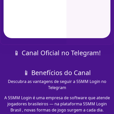
📱 Canal Oficial no Telegram!
📱 Benefícios do Canal
Descubra as vantagens de seguir a 55MM Login no
Telegram
A 55MM Login é uma empresa de software que atende
jogadores brasileiros — na plataforma 55MM Login
Brasil , novas formas de jogo surgem a cada dia.