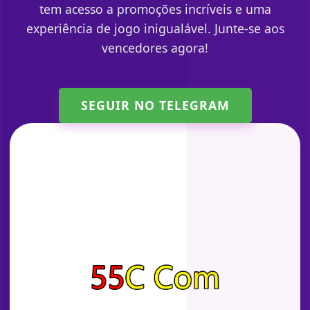
tem acesso a promoções incríveis e uma
experiência de jogo inigualável. Junte-se aos
vencedores agora!
SEGUIR NO TELEGRAM