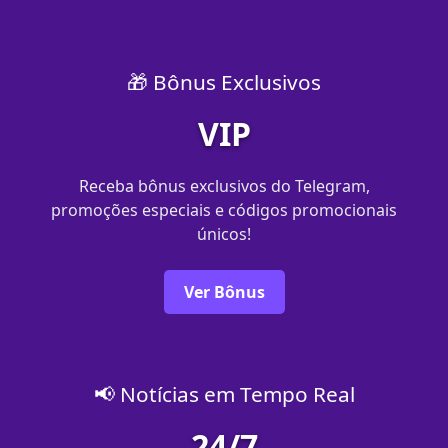
🎁 Bônus Exclusivos
VIP
Receba bônus exclusivos do Telegram,
promoções especiais e códigos promocionais
únicos!
Ver Bônus
📢 Notícias em Tempo Real
24/7