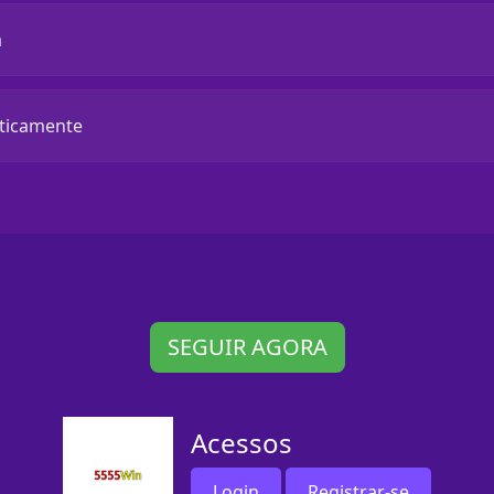
a
aticamente
SEGUIR AGORA
Acessos
Login
Registrar-se