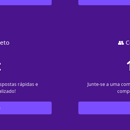
reto
👥 
t
espostas rápidas e
Junte-se a uma com
lizado!
compa
e