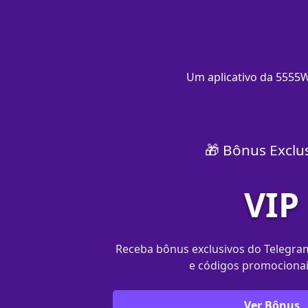
Um aplicativo da 5555W
🎁 Bônus Exclu
VIP
Receba bônus exclusivos do Telegra
e códigos promocionai
Ver Bônus