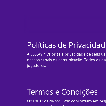
Políticas de Privacida
A 5555Win valoriza a privacidade de seus u
nossos canais de comunicação. Todos os dad
jogadores.
Termos e Condições
Os usuários da 5555Win concordam em respe