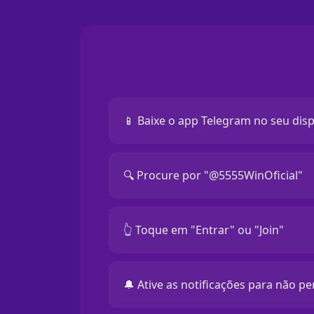
📱 Baixe o app Telegram no seu disp
🔍 Procure por "@5555WinOficial"
👆 Toque em "Entrar" ou "Join"
🔔 Ative as notificações para não p