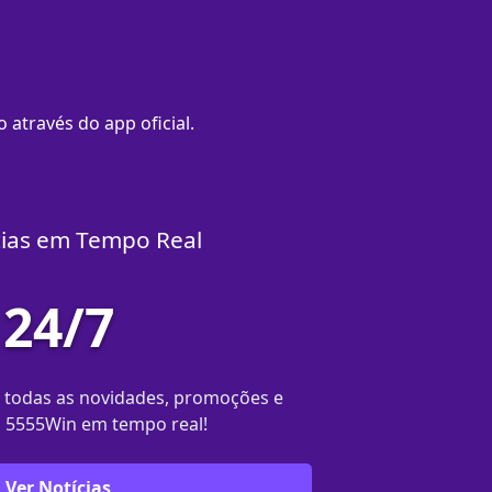
através do app oficial.
cias em Tempo Real
24/7
e todas as novidades, promoções e
 5555Win em tempo real!
Ver Notícias