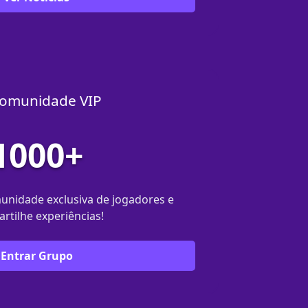
Comunidade VIP
1000+
unidade exclusiva de jogadores e
rtilhe experiências!
Entrar Grupo