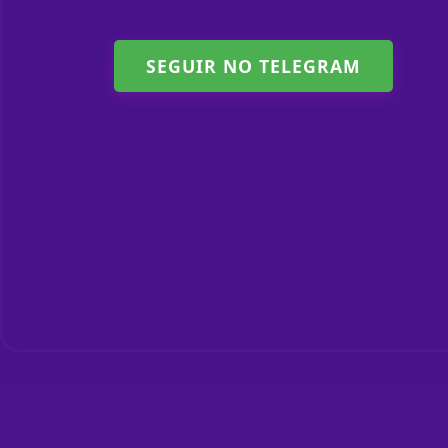
SEGUIR NO TELEGRAM