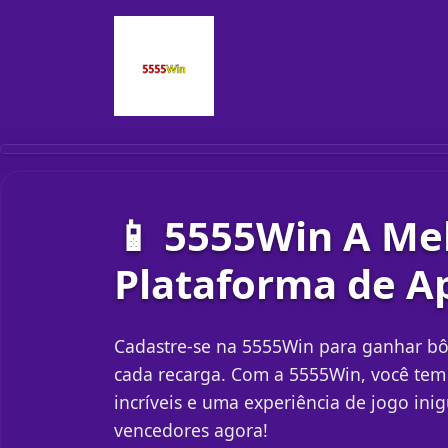
📱 5555Win A Me
Plataforma de A
Cadastre-se na 5555Win para ganhar bô
cada recarga. Com a 5555Win, você tem
incríveis e uma experiência de jogo inig
vencedores agora!