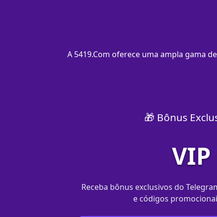
A 5419.Com oferece uma ampla gama de jo
🎁 Bônus Exclu
VIP
Receba bônus exclusivos do Telegra
e códigos promocionai