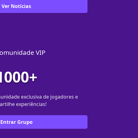
Ver Notícias
Comunidade VIP
1000+
unidade exclusiva de jogadores e
rtilhe experiências!
Entrar Grupo