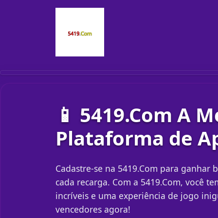
📱 5419.Com A M
Plataforma de A
Cadastre-se na 5419.Com para ganhar 
cada recarga. Com a 5419.Com, você t
incríveis e uma experiência de jogo inig
vencedores agora!