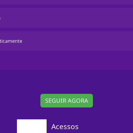
a
aticamente
SEGUIR AGORA
Acessos