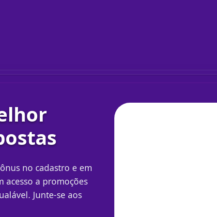
elhor
postas
bônus no cadastro e em
em acesso a promoções
ualável. Junte-se aos