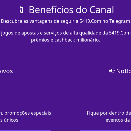
📱 Benefícios do Canal
Descubra as vantagens de seguir a 5419.Com no Telegram
gos de apostas e serviços de alta qualidade da 5419.Com Br
prêmios e cashback milionário.
sivos
📢 Notí
m, promoções especiais
Fique por dentro d
s únicos!
eventos da