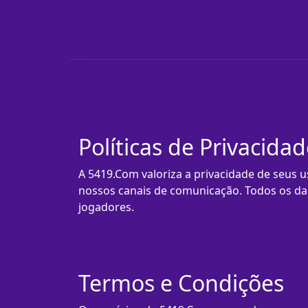
Políticas de Privacida
A 5419.Com valoriza a privacidade de seus 
nossos canais de comunicação. Todos os dad
jogadores.
Termos e Condições