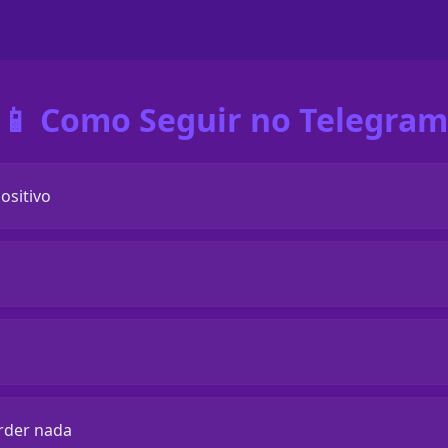
📱 Como Seguir no Telegram
ositivo
erder nada