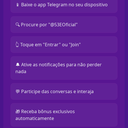
📱 Baixe o app Telegram no seu dispositivo
🔍 Procure por "@53EOficial"
👆 Toque em "Entrar" ou "Join"
🔔 Ative as notificações para não perder
nada
💬 Participe das conversas e interaja
🎁 Receba bônus exclusivos
automaticamente