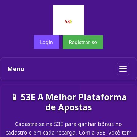
Login
Registrar-se
Menu
📱 53E A Melhor Plataforma
de Apostas
Cadastre-se na 53E para ganhar bônus no
cadastro e em cada recarga. Com a 53E, você tem