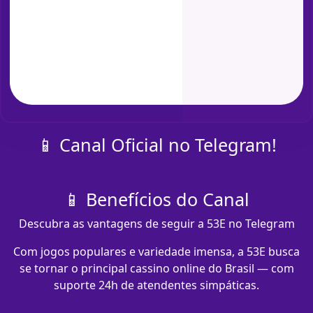
📱 Canal Oficial no Telegram!
📱 Benefícios do Canal
Descubra as vantagens de seguir a 53E no Telegram
Com jogos populares e variedade imensa, a 53E busca
se tornar o principal cassino online do Brasil — com
suporte 24h de atendentes simpáticas.