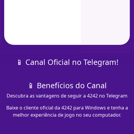
📱 Canal Oficial no Telegram!
📱 Benefícios do Canal
Descubra as vantagens de seguir a 4242 no Telegram
Baixe o cliente oficial da 4242 para Windows e tenha a
melhor experiência de jogo no seu computador.