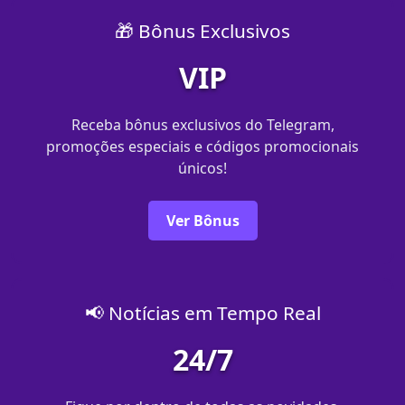
🎁 Bônus Exclusivos
VIP
Receba bônus exclusivos do Telegram,
promoções especiais e códigos promocionais
únicos!
Ver Bônus
📢 Notícias em Tempo Real
24/7