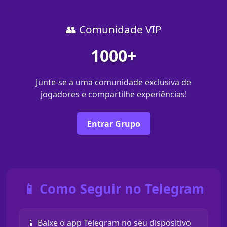
👥 Comunidade VIP
1000+
Junte-se a uma comunidade exclusiva de
jogadores e compartilhe experiências!
Entrar Grupo
📱 Como Seguir no Telegram
📱 Baixe o app Telegram no seu dispositivo