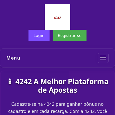
Login
Registrar-se
Menu
📱 4242 A Melhor Plataforma
de Apostas
Cadastre-se na 4242 para ganhar bônus no
cadastro e em cada recarga. Com a 4242, você