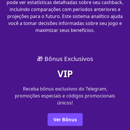
pode ver estatísticas detalhadas sobre seu cashback,
incluindo comparações com períodos anteriores e
projeções para o futuro. Este sistema analítico ajuda
você a tomar decisões informadas sobre seu jogo e
maximizar seus benefícios.
🎁 Bônus Exclusivos
VIP
Receba bônus exclusivos do Telegram,
promoções especiais e códigos promocionais
únicos!
Ver Bônus