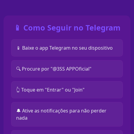
📱 Como Seguir no Telegram
📱 Baixe o app Telegram no seu dispositivo
🔍 Procure por "@3SS APPOficial"
👆 Toque em "Entrar" ou "Join"
🔔 Ative as notificações para não perder
nada