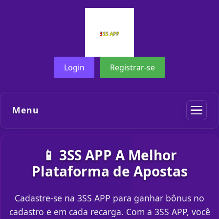
Login
Registrar-se
Menu
📱 3SS APP A Melhor
Plataforma de Apostas
Cadastre-se na 3SS APP para ganhar bônus no
cadastro e em cada recarga. Com a 3SS APP, você