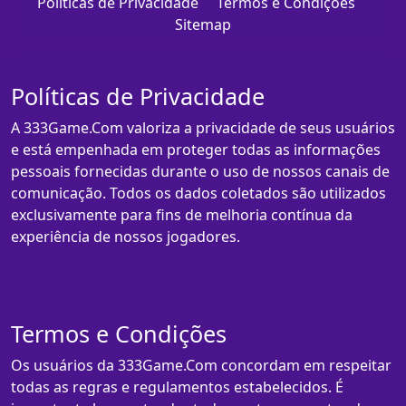
Políticas de Privacidade
Termos e Condições
Sitemap
Políticas de Privacidade
A 333Game.Com valoriza a privacidade de seus usuários
e está empenhada em proteger todas as informações
pessoais fornecidas durante o uso de nossos canais de
comunicação. Todos os dados coletados são utilizados
exclusivamente para fins de melhoria contínua da
experiência de nossos jogadores.
Termos e Condições
Os usuários da 333Game.Com concordam em respeitar
todas as regras e regulamentos estabelecidos. É