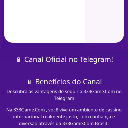
📱 Canal Oficial no Telegram!
📱 Benefícios do Canal
Descubra as vantagens de seguir a 333Game.Com no
Telegram
Na 333Game.Com , você vive um ambiente de cassino
internacional realmente justo, com confiança e
diversão através da 333Game.Com Brasil .