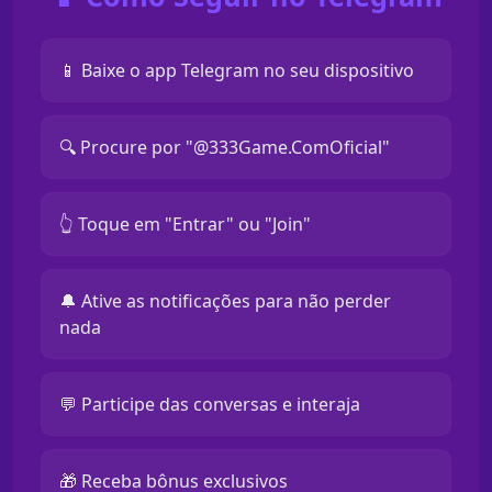
📱 Baixe o app Telegram no seu dispositivo
🔍 Procure por "@333Game.ComOficial"
👆 Toque em "Entrar" ou "Join"
🔔 Ative as notificações para não perder
nada
💬 Participe das conversas e interaja
🎁 Receba bônus exclusivos