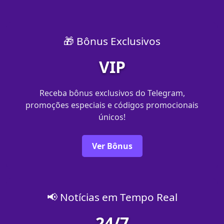
🎁 Bônus Exclusivos
VIP
Receba bônus exclusivos do Telegram,
promoções especiais e códigos promocionais
únicos!
Ver Bônus
📢 Notícias em Tempo Real
24/7