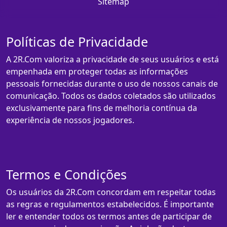
Sitemap
Políticas de Privacidade
A 2R.Com valoriza a privacidade de seus usuários e está
empenhada em proteger todas as informações
pessoais fornecidas durante o uso de nossos canais de
comunicação. Todos os dados coletados são utilizados
exclusivamente para fins de melhoria contínua da
experiência de nossos jogadores.
Termos e Condições
Os usuários da 2R.Com concordam em respeitar todas
as regras e regulamentos estabelecidos. É importante
ler e entender todos os termos antes de participar de