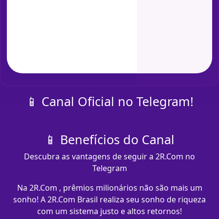
📱 Canal Oficial no Telegram!
📱 Benefícios do Canal
Descubra as vantagens de seguir a 2R.Com no
Telegram
Na 2R.Com , prêmios milionários não são mais um
sonho! A 2R.Com Brasil realiza seu sonho de riqueza
com um sistema justo e altos retornos!