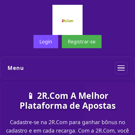
Login
Registrar-se
Menu
📱 2R.Com A Melhor
Plataforma de Apostas
Cadastre-se na 2R.Com para ganhar bônus no
cadastro e em cada recarga. Com a 2R.Com, você