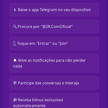
📱 Baixe o app Telegram no seu dispositivo
🔍 Procure por "@2R.ComOficial"
👆 Toque em "Entrar" ou "Join"
🔔 Ative as notificações para não perder
nada
💬 Participe das conversas e interaja
🎁 Receba bônus exclusivos
automaticamente