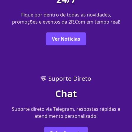
Fique por dentro de todas as novidades,
promoções e eventos da 2R.Com em tempo real!
Ver Notícias
💬 Suporte Direto
Chat
Suporte direto via Telegram, respostas rápidas e
atendimento personalizado!