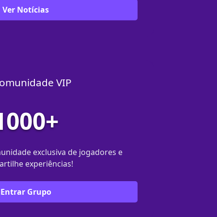
Ver Notícias
Comunidade VIP
1000+
unidade exclusiva de jogadores e
rtilhe experiências!
Entrar Grupo