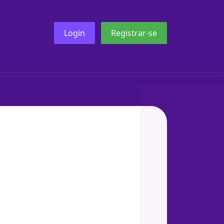
Login
Registrar-se