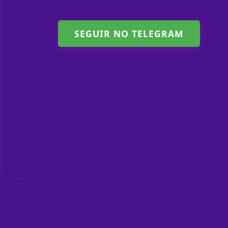
SEGUIR NO TELEGRAM