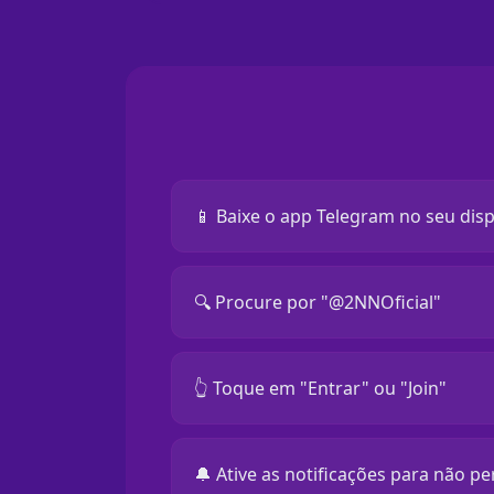
📱 Baixe o app Telegram no seu disp
🔍 Procure por "@2NNOficial"
👆 Toque em "Entrar" ou "Join"
🔔 Ative as notificações para não p