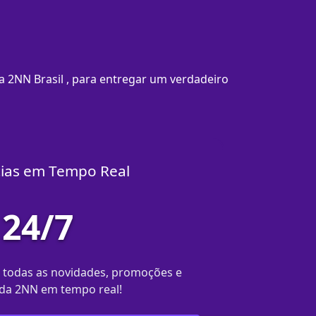
a 2NN Brasil , para entregar um verdadeiro
cias em Tempo Real
24/7
e todas as novidades, promoções e
da 2NN em tempo real!