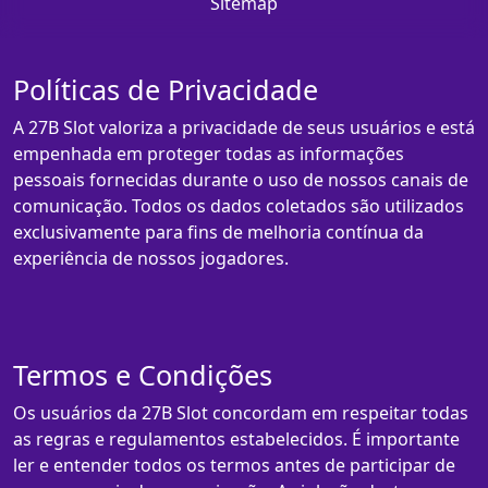
Sitemap
Políticas de Privacidade
A 27B Slot valoriza a privacidade de seus usuários e está
empenhada em proteger todas as informações
pessoais fornecidas durante o uso de nossos canais de
comunicação. Todos os dados coletados são utilizados
exclusivamente para fins de melhoria contínua da
experiência de nossos jogadores.
Termos e Condições
Os usuários da 27B Slot concordam em respeitar todas
as regras e regulamentos estabelecidos. É importante
ler e entender todos os termos antes de participar de