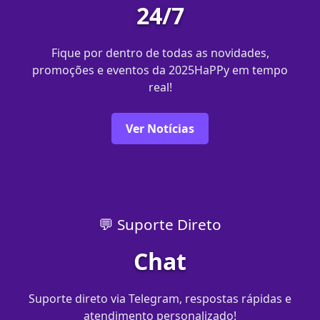
24/7
Fique por dentro de todas as novidades,
promoções e eventos da 2025HaPPy em tempo
real!
Ver Notícias
💬 Suporte Direto
Chat
Suporte direto via Telegram, respostas rápidas e
atendimento personalizado!