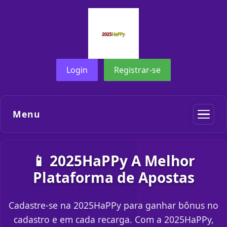
Login
Registrar-se
Menu
📱 2025HaPPy A Melhor
Plataforma de Apostas
Cadastre-se na 2025HaPPy para ganhar bônus no
cadastro e em cada recarga. Com a 2025HaPPy,