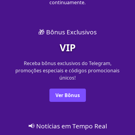
continuamente.
🎁 Bônus Exclusivos
VIP
Receba bônus exclusivos do Telegram,
promoções especiais e códigos promocionais
únicos!
Ver Bônus
📢 Notícias em Tempo Real