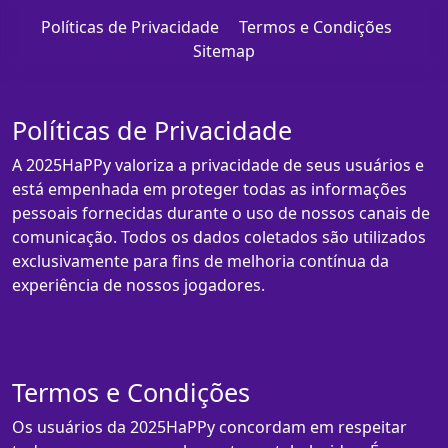
Políticas de Privacidade
Termos e Condições
Sitemap
Políticas de Privacidade
A 2025HaPPy valoriza a privacidade de seus usuários e
está empenhada em proteger todas as informações
pessoais fornecidas durante o uso de nossos canais de
comunicação. Todos os dados coletados são utilizados
exclusivamente para fins de melhoria contínua da
experiência de nossos jogadores.
Termos e Condições
Os usuários da 2025HaPPy concordam em respeitar