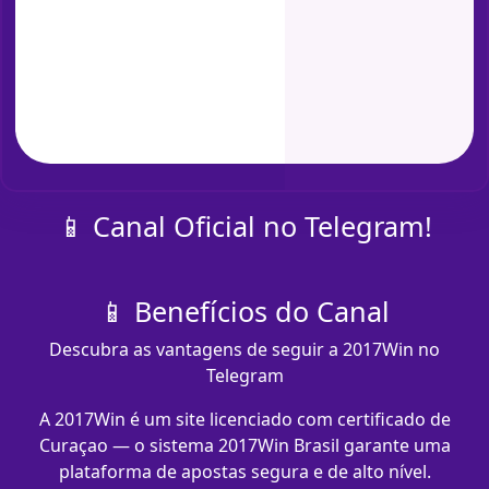
📱 Canal Oficial no Telegram!
📱 Benefícios do Canal
Descubra as vantagens de seguir a 2017Win no
Telegram
A 2017Win é um site licenciado com certificado de
Curaçao — o sistema 2017Win Brasil garante uma
plataforma de apostas segura e de alto nível.