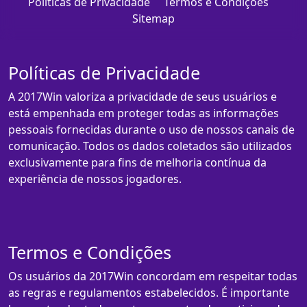
Políticas de Privacidade
Termos e Condições
Sitemap
Políticas de Privacidade
A 2017Win valoriza a privacidade de seus usuários e
está empenhada em proteger todas as informações
pessoais fornecidas durante o uso de nossos canais de
comunicação. Todos os dados coletados são utilizados
exclusivamente para fins de melhoria contínua da
experiência de nossos jogadores.
Termos e Condições
Os usuários da 2017Win concordam em respeitar todas
as regras e regulamentos estabelecidos. É importante