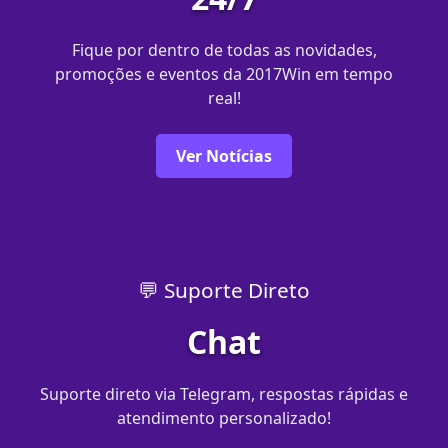
Fique por dentro de todas as novidades,
promoções e eventos da 2017Win em tempo
real!
Ver Notícias
💬 Suporte Direto
Chat
Suporte direto via Telegram, respostas rápidas e
atendimento personalizado!