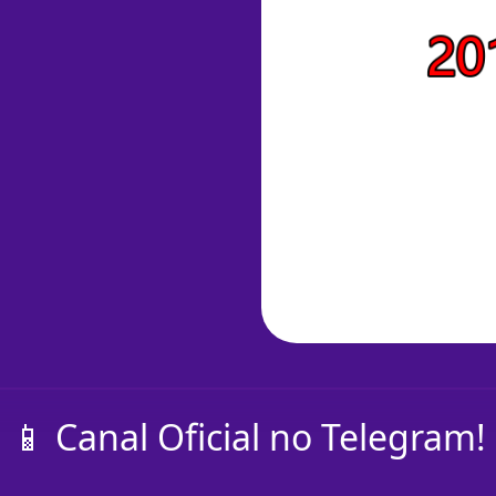
📱 Canal Oficial no Telegram!