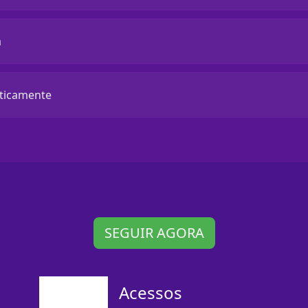
a
aticamente
SEGUIR AGORA
Acessos