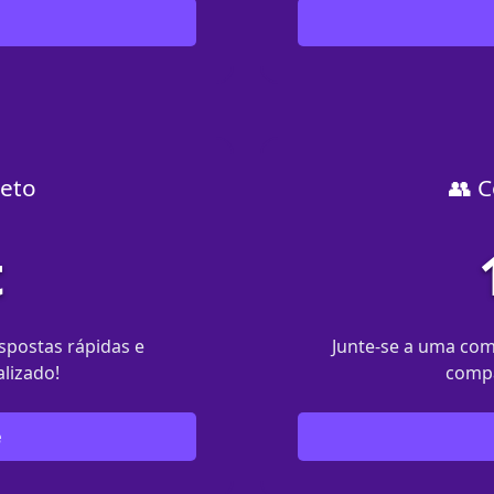
reto
👥 
t
espostas rápidas e
Junte-se a uma com
lizado!
compa
e