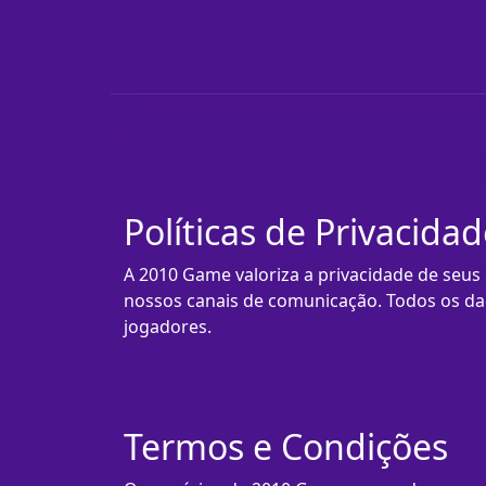
Políticas de Privacida
A 2010 Game valoriza a privacidade de seu
nossos canais de comunicação. Todos os dad
jogadores.
Termos e Condições