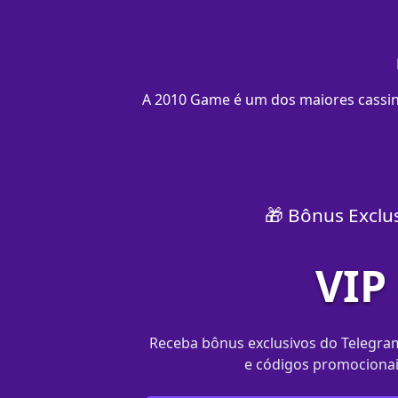
A 2010 Game é um dos maiores cassino
🎁 Bônus Exclu
VIP
Receba bônus exclusivos do Telegra
e códigos promocionai