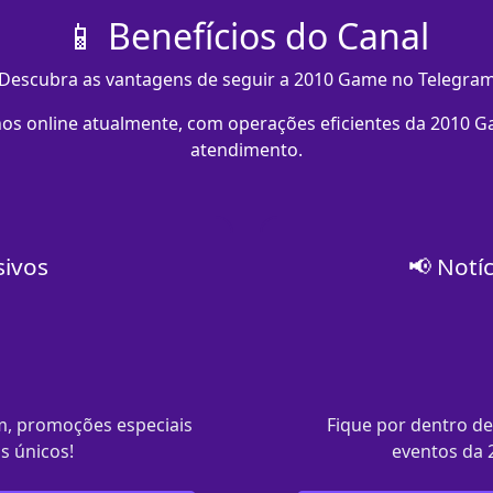
📱 Benefícios do Canal
Descubra as vantagens de seguir a 2010 Game no Telegra
s online atualmente, com operações eficientes da 2010 Gam
atendimento.
sivos
📢 Notí
m, promoções especiais
Fique por dentro d
s únicos!
eventos da 