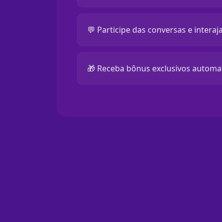
💬 Participe das conversas e interaj
🎁 Receba bônus exclusivos autom