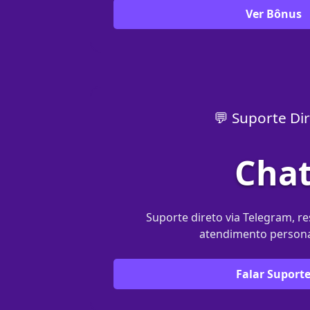
Ver Bônus
💬 Suporte Di
Cha
Suporte direto via Telegram, r
atendimento persona
Falar Suport