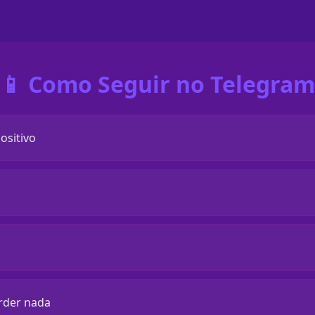
📱 Como Seguir no Telegram
ositivo
erder nada