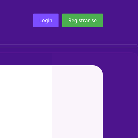
Login
Registrar-se