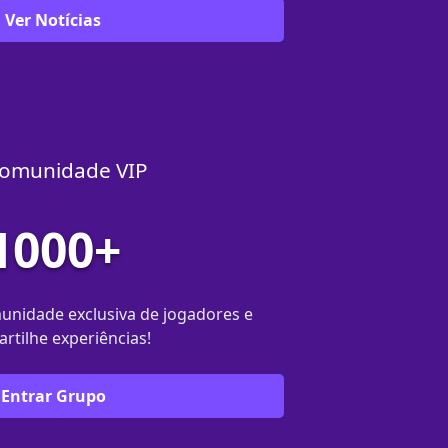
Ver Notícias
Comunidade VIP
1000+
unidade exclusiva de jogadores e
rtilhe experiências!
Entrar Grupo