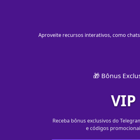
Aproveite recursos interativos, como chats
🎁 Bônus Exclu
VIP
Receba bônus exclusivos do Telegra
e códigos promocionai