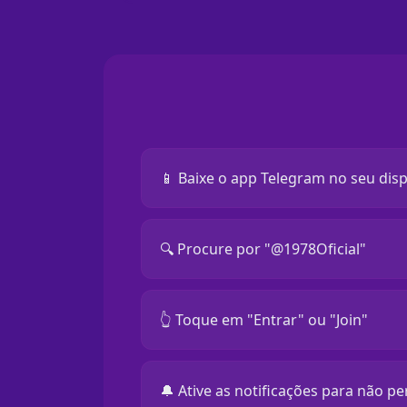
📱 Baixe o app Telegram no seu disp
🔍 Procure por "@1978Oficial"
👆 Toque em "Entrar" ou "Join"
🔔 Ative as notificações para não p