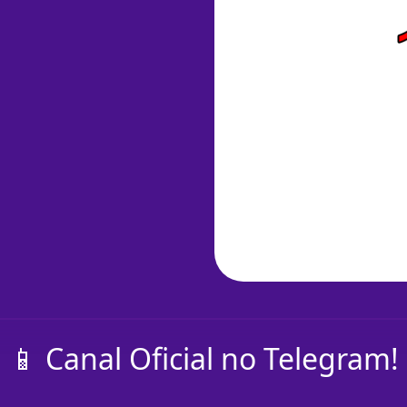
📱 Canal Oficial no Telegram!