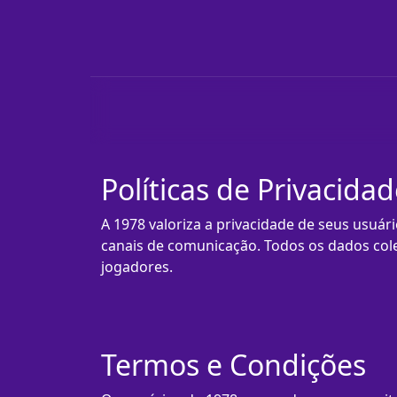
Políticas de Privacida
A 1978 valoriza a privacidade de seus usuá
canais de comunicação. Todos os dados cole
jogadores.
Termos e Condições